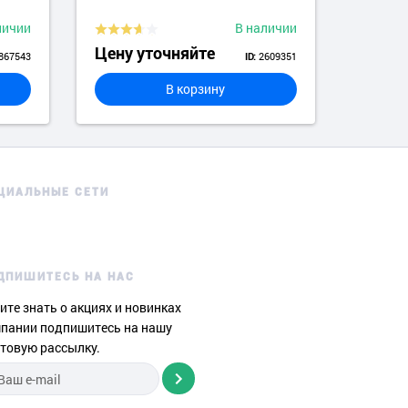
личии
В наличии
Цену уточняйте
Цену
867543
2609351
ID:
В корзину
ЦИАЛЬНЫЕ СЕТИ
ДПИШИТЕСЬ НА НАС
ите знать о акциях и новинках
пании подпишитесь на нашу
товую рассылку.