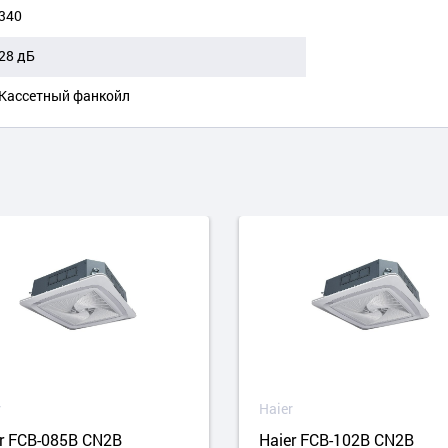
340
28 дБ
Кассетный фанкойл
r
Haier
r FCB-085B CN2B
Haier FCB-102B CN2B