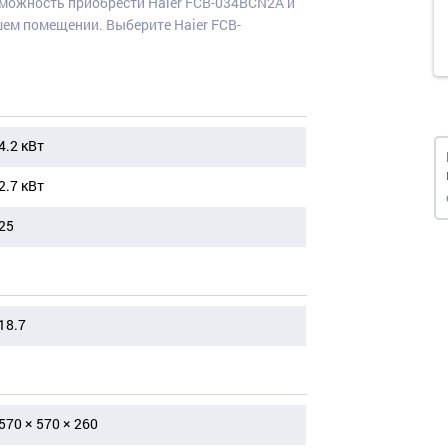
зможность приобрести Haier FCB-034BCN2A и
ем помещении. Выберите Haier FCB-
4.2 кВт
2.7 кВт
25
18.7
570 × 570 × 260