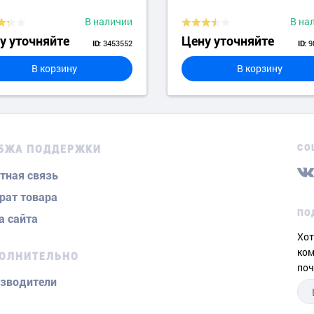
В наличии
В на
у уточняйте
Цену уточняйте
3453552
9
ID:
ID:
В корзину
В корзину
СО
БЖА ПОДДЕРЖКИ
тная связь
рат товара
ПО
а сайта
Хот
ком
ОЛНИТЕЛЬНО
поч
зводители