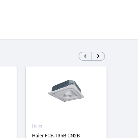
Haier
Haier
Haier FCB-136B CN2B
Haier