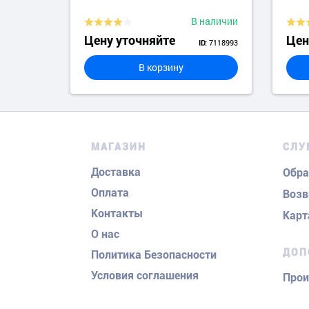
аличии
В наличии
Цену уточняйте
Цен
7607999
7118993
ID:
В корзину
МАГАЗИН
СЛУ
Доставка
Обра
Оплата
Возв
Контакты
Карт
О нас
ДОП
Политика Безопасности
Условия соглашения
Прои