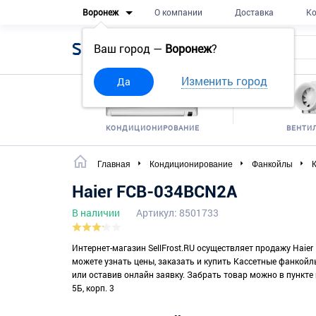
Воронеж
О компании
Доставка
Ко
Sell
Frost
Ваш город —
Воронеж
?
Изменить город
Да
КОНДИЦИОНИРОВАНИЕ
ВЕНТИ
Главная
Кондиционирование
Фанкойлы
Haier FCB-034BCN2A
В наличии
Артикул: 8501733
Интернет-магазин SellFrost.RU осуществляет продажу Haie
можете узнать цены, заказать и купить Кассетные фанкойлы
или оставив онлайн заявку. Забрать товар можно в пункте 
5Б, корп. 3