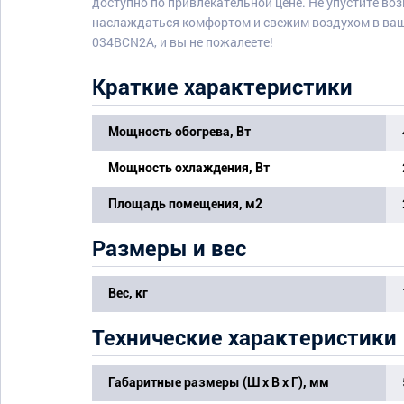
доступно по привлекательной цене. Не упустите во
наслаждаться комфортом и свежим воздухом в ваш
034BCN2A, и вы не пожалеете!
Краткие характеристики
Мощность обогрева, Вт
Мощность охлаждения, Вт
Площадь помещения, м2
Размеры и вес
Вес, кг
Технические характеристики
Габаритные размеры (Ш х В х Г), мм