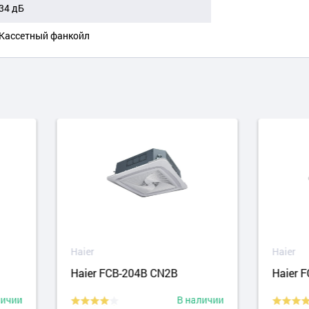
34 дБ
Кассетный фанкойл
r
Haier
r FCB-204B CN2B
Haier FCB-238B CN2B
В наличии
В на