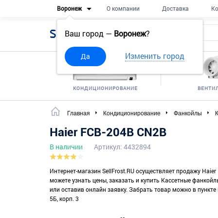
Воронеж
О компании
Доставка
Ко
Sell
Frost
Ваш город —
Воронеж
?
Изменить город
Да
КОНДИЦИОНИРОВАНИЕ
ВЕНТИ
Главная
Кондиционирование
Фанкойлы
Haier FCB-204B CN2B
В наличии
Артикул: 4432894
Интернет-магазин SellFrost.RU осуществляет продажу Haier
можете узнать цены, заказать и купить Кассетные фанкойлы
или оставив онлайн заявку. Забрать товар можно в пункте 
5Б, корп. 3