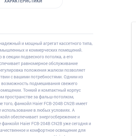
ХАРАКТЕРИСТИКИ
надежный и мощный агрегат кассетного типа,
омышленных и коммерческих помещений.
в секции подвесного потолка, а его
еспечивает равномерное обслуживание
егулировка положения жалюзи позволяет
ствии с вашими потребностями. Одним из
я возможность подмешивания свежего
помещении. Тонкий и компактный корпус
ом пространстве за фальш-потолком,
 того, фанкойл Haier FCB-204B CN2B имеет
е использование в любых условиях. А
койл обеспечивает энергосбережение и
 фанкойл Haier FCB-204B CN2B уже сегодня и
качественное и комфортное освещение для