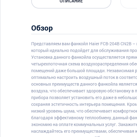
ОПИСАНИЕ
Обзор
Представляем вам фанкойл Haier FCB-204B CN2B – 
который идеально подойдет для обслуживания пр
Установка данного фанкойла осуществляется прямо 
четырехпоточная схема воздухораспределения об
помещений даже большой площади. Независимая р
оптимально настроить воздушный поток в соответ
основных преимуществ данного фанкойла являетс
воздуха, что обеспечивает здоровую обстановку в 
прибора позволяет установить его даже в небольш
сохраняя эстетичность интерьера помещения. Кроме
низкий уровень шума, что обеспечивает комфортно
благодаря эффективному теплообмену, данный фан
экономию на оплате коммунальных услуг. Закажите
наслаждайтесь его преимуществами, обеспечивая 