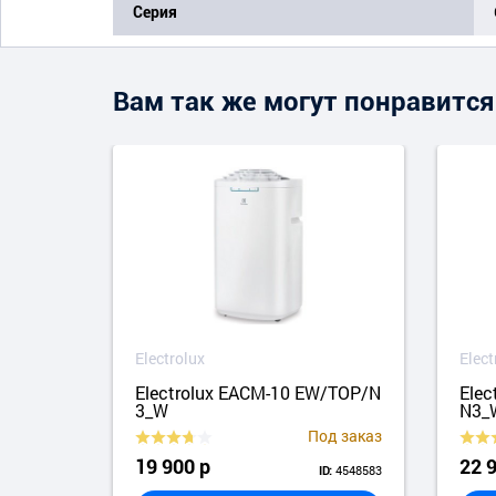
Серия
Вам так же могут понравится
Electrolux
Elect
N3
Electrolux EACM-10 EW/TOP/N
Elec
3_W
N3_
 заказ
Под заказ
19 900 р
22 
4927337
4548583
ID: