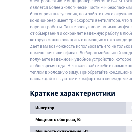
электроэнергию. Кондиционер Electrolux EACM-18
является более экологически чистым и безопасным
благоприятные условия, но и заботиться о окружающ
кондиционер имеет три скорости вентилятора, что
вариант работы. Также заслуживает внимания функ
от обмерзания и сохраняет надежную работу в лю
которую можно охладить с помощью этого кондицио
дает вам возможность использовать его не только 
помещениях или офисах. Выбирая мобильный конди
получаете надежное и удобное устройство, которо
любое время года. Не отказывайте себе в возможн
теплом в холодную зиму. Приобретайте кондиционер
наслаждайтесь уютом и комфортом в своем доме и
Краткие характеристики
Инвертор
Мощность обогрева, Вт
Мощность охлаждения, Вт