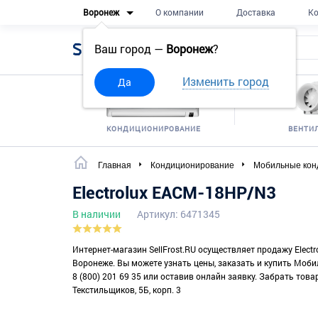
Воронеж
О компании
Доставка
Ко
Sell
Frost
Ваш город —
Воронеж
?
Изменить город
Да
КОНДИЦИОНИРОВАНИЕ
ВЕНТИ
Главная
Кондиционирование
Мобильные кон
Electrolux EACM-18HP/N3
В наличии
Артикул: 6471345
Интернет-магазин SellFrost.RU осуществляет продажу Elect
Воронеже. Вы можете узнать цены, заказать и купить Моб
8 (800) 201 69 35 или оставив онлайн заявку. Забрать това
Текстильщиков, 5Б, корп. 3