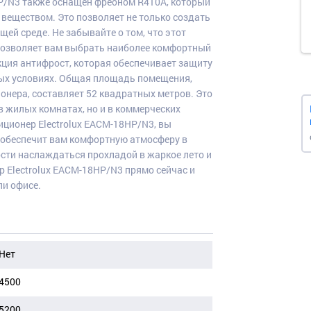
HP/N3 также оснащен фреоном R410A, который
 веществом. Это позволяет не только создать
ей среде. Не забывайте о том, что этот
 позволяет вам выбрать наиболее комфортный
ция антифрост, которая обеспечивает защиту
бых условиях. Общая площадь помещения,
нера, составляет 52 квадратных метров. Это
в жилых комнатах, но и в коммерческих
ционер Electrolux EACM-18HP/N3, вы
е обеспечит вам комфортную атмосферу в
ости наслаждаться прохладой в жаркое лето и
 Electrolux EACM-18HP/N3 прямо сейчас и
ли офисе.
Нет
4500
5200