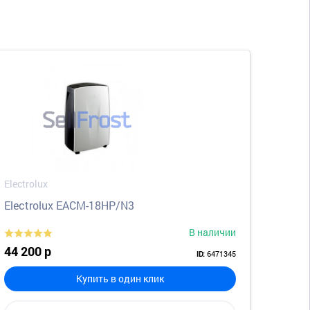
Electrolux
Electrolux EACM-18HP/N3
В наличии
44 200 р
6471345
ID:
Купить в один клик