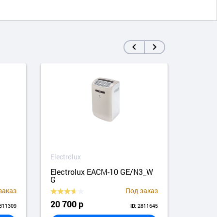
Electrolux
Electr
3
Electrolux EACM-10 GE/N3_W
Elect
G
заказ
Под заказ
20 700 р
24 6
311309
2811645
ID: