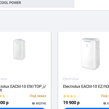
COOL POWER
rolux
Electrolux
trolux EACM-10 EW/TOP_i/
Electrolux EACM-10 EZ/N
W
Под заказ
Под 
900 р
19 900 р
5023742
5
ID:
ID: