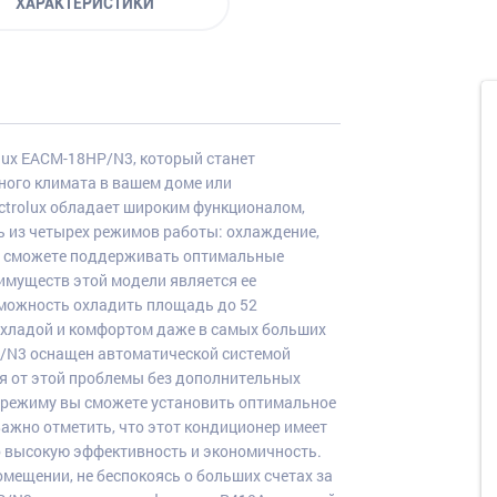
ХАРАКТЕРИСТИКИ
lux EACM-18HP/N3, который станет
ого климата в вашем доме или
ctrolux обладает широким функционалом,
 из четырех режимов работы: охлаждение,
вы сможете поддерживать оптимальные
еимуществ этой модели является ее
зможность охладить площадь до 52
охладой и комфортом даже в самых больших
P/N3 оснащен автоматической системой
ся от этой проблемы без дополнительных
у режиму вы сможете установить оптимальное
ажно отметить, что этот кондиционер имеет
го высокую эффективность и экономичность.
мещении, не беспокоясь о больших счетах за