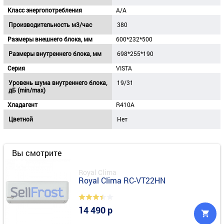
Класс энергопотребления
А/A
Производительность м3/час
380
Размеры внешнего блока, мм
600*232*500
Размеры внутреннего блока, мм
698*255*190
Серия
VISTA
Уровень шума внутреннего блока,
19/31
дБ (min/max)
Хладагент
R410A
Цветной
Нет
Вы смотрите
Royal Clima
Royal Clima RC-VT22HN
14 490 р