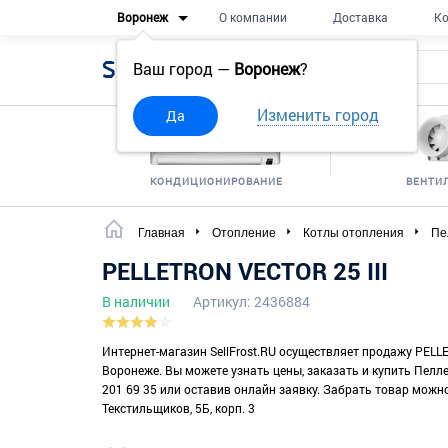
Воронеж
О компании
Доставка
Ко
Sell
Frost
Ваш город —
Воронеж
?
Изменить город
Да
КОНДИЦИОНИРОВАНИЕ
ВЕНТИ
Главная
Отопление
Котлы отопления
Пе
PELLETRON VECTOR 25 III
В наличии
Артикул: 2436884
Интернет-магазин SellFrost.RU осуществляет продажу PELLE
Воронеже. Вы можете узнать цены, заказать и купить Пелл
201 69 35 или оставив онлайн заявку. Забрать товар можно 
Текстильщиков, 5Б, корп. 3