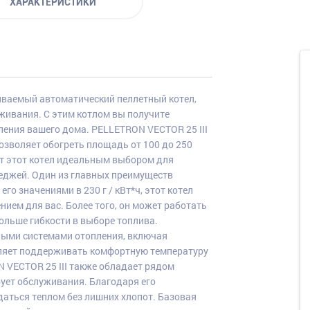
ХАРАКТЕРИСТИКИ
иваемый автоматический пеллетный котел,
живания. С этим котлом вы получите
ения вашего дома. PELLETRON VECTOR 25 III
позволяет обогреть площадь от 100 до 250
ет этот котел идеальным выбором для
еджей. Один из главных преимуществ
его значениями в 230 г / кВт*ч, этот котел
ем для вас. Более того, он может работать
 больше гибкости в выборе топлива.
ными системами отопления, включая
оляет поддерживать комфортную температуру
 VECTOR 25 III также обладает рядом
бует обслуживания. Благодаря его
ться теплом без лишних хлопот. Базовая