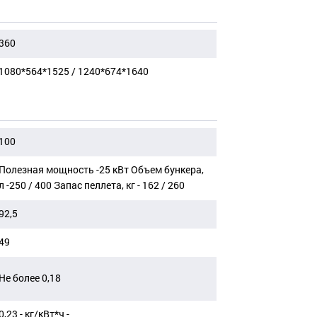
360
1080*564*1525 / 1240*674*1640
100
Полезная мощность -25 кВт Объем бункера,
л -250 / 400 Запас пеллета, кг - 162 / 260
92,5
49
Не более 0,18
0,23 - кг/кВт*ч -