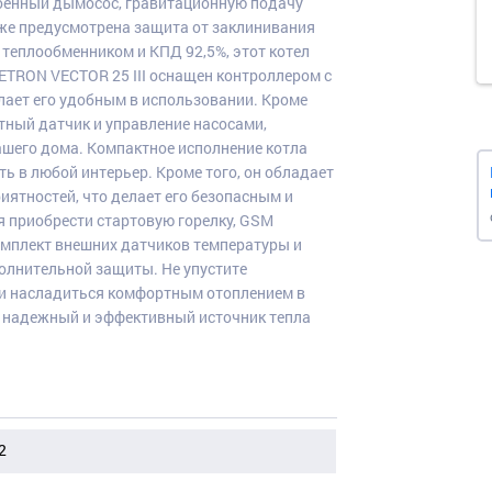
роенный дымосос, гравитационную подачу
кже предусмотрена защита от заклинивания
 теплообменником и КПД 92,5%, этот котел
ETRON VECTOR 25 III оснащен контроллером с
лает его удобным в использовании. Кроме
тный датчик и управление насосами,
ашего дома. Компактное исполнение котла
ть в любой интерьер. Кроме того, он обладает
ятностей, что делает его безопасным и
 приобрести стартовую горелку, GSM
омплект внешних датчиков температуры и
полнительной защиты. Не упустите
 и насладиться комфортным отоплением в
е надежный и эффективный источник тепла
2