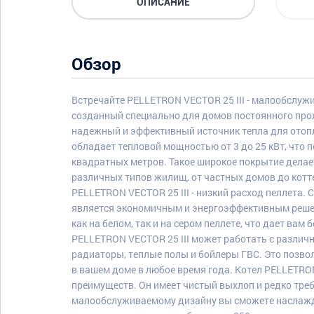
ОПИСАНИЕ
Обзор
Встречайте PELLETRON VECTOR 25 III - малообслуж
созданный специально для домов постоянного про
надежный и эффективный источник тепла для отопл
обладает тепловой мощностью от 3 до 25 кВт, что 
квадратных метров. Такое широкое покрытие дела
различных типов жилищ, от частных домов до котт
PELLETRON VECTOR 25 III - низкий расход пеллета. С 
является экономичным и энергоэффективным решени
как на белом, так и на сером пеллете, что дает вам
PELLETRON VECTOR 25 III может работать с различ
радиаторы, теплые полы и бойлеры ГВС. Это позв
в вашем доме в любое время года. Котел PELLETRON
преимуществ. Он имеет чистый выхлоп и редко тре
малообслуживаемому дизайну вы сможете наслажда