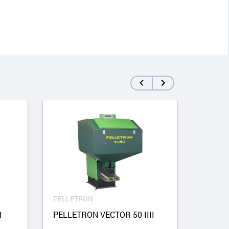
PELLETRON
PELL
I
PELLETRON VECTOR 50 IIII
PELL