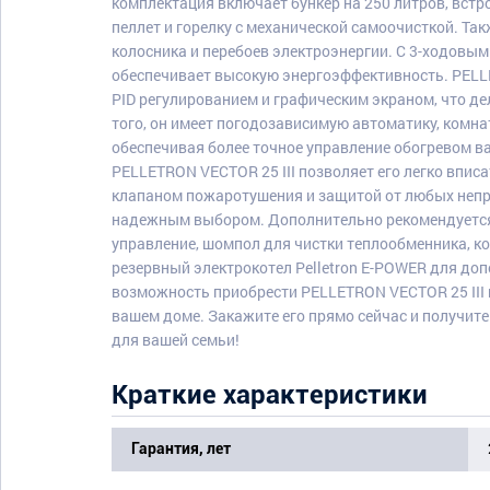
комплектация включает бункер на 250 литров, вст
пеллет и горелку с механической самоочисткой. Та
колосника и перебоев электроэнергии. С 3-ходовым
обеспечивает высокую энергоэффективность. PELL
PID регулированием и графическим экраном, что де
того, он имеет погодозависимую автоматику, комна
обеспечивая более точное управление обогревом в
PELLETRON VECTOR 25 III позволяет его легко вписа
клапаном пожаротушения и защитой от любых непри
надежным выбором. Дополнительно рекомендуется
управление, шомпол для чистки теплообменника, к
резервный электрокотел Pelletron E-POWER для до
возможность приобрести PELLETRON VECTOR 25 III
вашем доме. Закажите его прямо сейчас и получит
для вашей семьи!
Краткие характеристики
Гарантия, лет