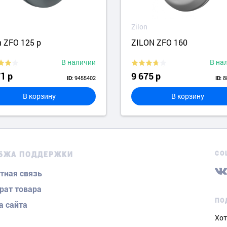
Zilon
n ZFO 125 p
ZILON ZFO 160
В наличии
В на
1 р
9 675 р
9455402
8
ID:
ID:
В корзину
В корзину
СО
БЖА ПОДДЕРЖКИ
тная связь
рат товара
ПО
а сайта
Хот