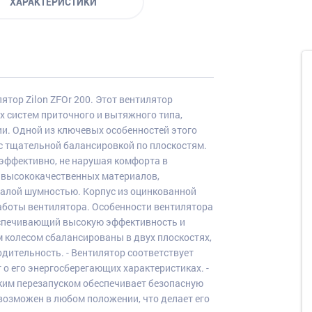
ХАРАКТЕРИСТИКИ
ор Zilon ZFOr 200. Этот вентилятор
 систем приточного и вытяжного типа,
и. Одной из ключевых особенностей этого
с тщательной балансировкой по плоскостям.
 эффективно, не нарушая комфорта в
з высококачественных материалов,
малой шумностью. Корпус из оцинкованной
аботы вентилятора. Особенности вентилятора
беспечивающий высокую эффективность и
м колесом сбалансированы в двух плоскостях,
дительность. - Вентилятор соответствует
 о его энергосберегающих характеристиках. -
ким перезапуском обеспечивает безопасную
возможен в любом положении, что делает его