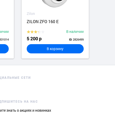
Zilon
Zilon
ZILON ZFO 160 E
Zilon
личии
В наличии
5 200 р
9 945
831014
2826499
ID:
В корзину
ЦИАЛЬНЫЕ СЕТИ
ДПИШИТЕСЬ НА НАС
ите знать о акциях и новинках