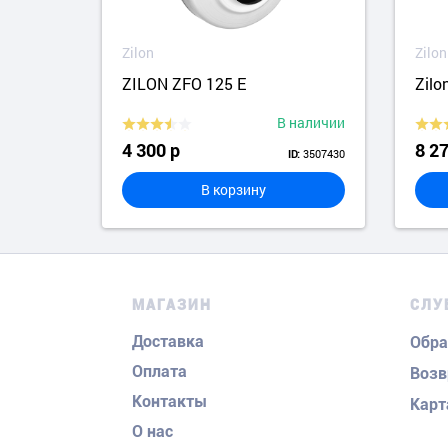
Zilon
Zilon
ZILON ZFO 125 E
Zilo
аличии
В наличии
4 300 р
8 27
6944750
3507430
ID:
В корзину
МАГАЗИН
СЛУ
Доставка
Обра
Оплата
Возв
Контакты
Карт
О нас