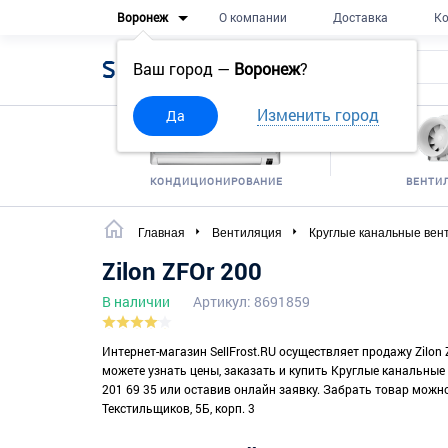
Воронеж
О компании
Доставка
Ко
Sell
Frost
Ваш город —
Воронеж
?
Изменить город
Да
КОНДИЦИОНИРОВАНИЕ
ВЕНТИ
Главная
Вентиляция
Круглые канальные вен
Zilon ZFOr 200
В наличии
Артикул: 8691859
Интернет-магазин SellFrost.RU осуществляет продажу Zilon 
можете узнать цены, заказать и купить Круглые канальные
201 69 35 или оставив онлайн заявку. Забрать товар можно 
Текстильщиков, 5Б, корп. 3