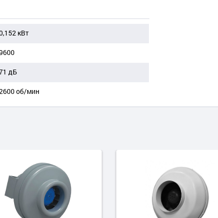
0,152 кВт
9600
71 дБ
2600 об/мин