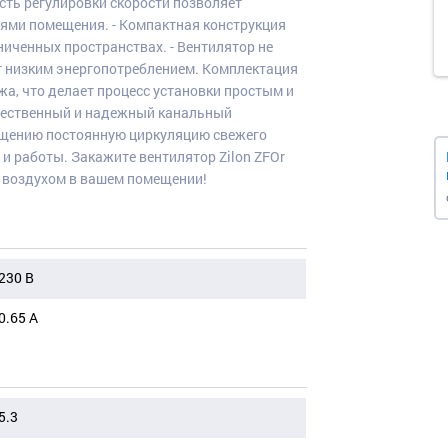
сть регулировки скорости позволяет
тями помещения. - Компактная конструкция
ниченных пространствах. - Вентилятор не
т низким энергопотреблением. Комплектация
а, что делает процесс установки простым и
чественный и надежный канальный
мещению постоянную циркуляцию свежего
и работы. Закажите вентилятор Zilon ZFOr
м воздухом в вашем помещении!
230 B
0.65 А
5.3